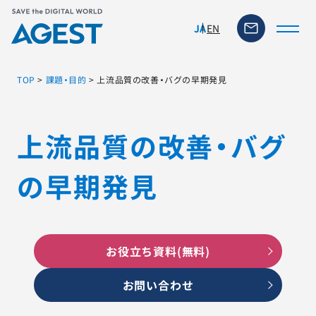
EN
JA
TOP
>
課題・目的
>
上流品質の改善・バグの早期発見
トップページ
上流品質の改善・バグ
ソリューション・サービス
の早期発見
脆弱性リスク管理ツール
TFACT (AIテストツール)
お役立ち資料(無料)
ニュース
お問い合わせ