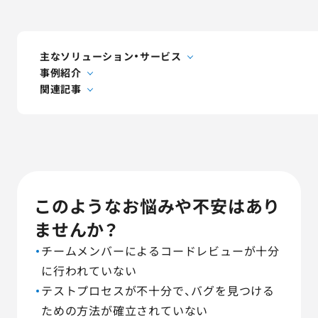
AGESTの強み
セミナー・イベント
主なソリューション・サービス
事例紹介
事例紹介
関連記事
品質コラム
会社情報
このようなお悩みや不安はあり
サービス詳細資料
見積・お問い合わせ
ませんか？
チームメンバーによるコードレビューが十分
サービスお問い合わせ専用番号
に行われていない
03-6865-4864
テストプロセスが不十分で、バグを見つける
（平日9:30〜18:00）
ための方法が確立されていない
※その他のご連絡は
03-5333-1246