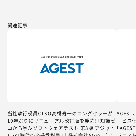
関連記事
当社執行役員CTSO高橋寿一のロングセラーが
AGES
10年ぶりにリニューアル改訂版を発売！「知識ゼ
ービス化
ロから学ぶソフトウェアテスト 第3版 アジャイ
「AGES
ル・AI時代の必携教科書」 | 株式会社AGEST（ア
ジェスト