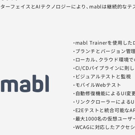
ターフェイスとAIテクノロジーにより、mablは継続的な
・mabl Trainerを使
・ブランチとバージョン管
・ローカル、クラウド環境での
・CI/CDパイプラインに
・ビジュアルテストと監視
・モバイルWebテスト
・自動修復機能によるUI変
・リンククローラーによるUI 
・E2Eテストと統合可能なA
・最大1000名の仮想ユー
・WCAGに対応したアクセ