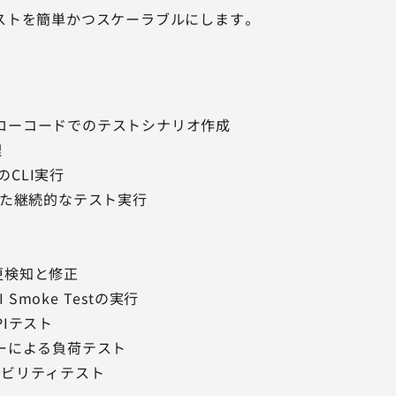
テストを簡単かつスケーラブルにします。
用したローコードでのテストシナリオ作成
理
CLI実行
則した継続的なテスト実行
更検知と修正
Smoke Testの実行
PIテスト
ザーによる負荷テスト
シビリティテスト