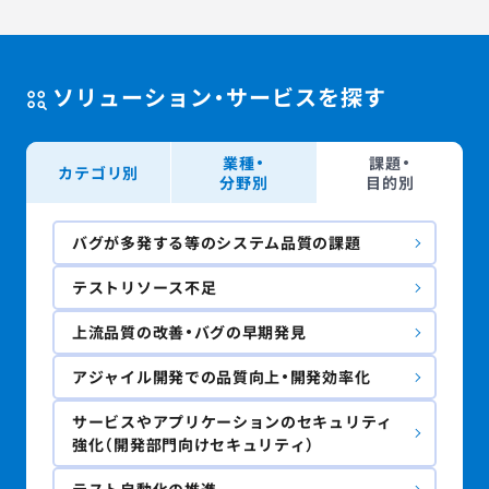
AGESTの強み
セミナー・イベント
ソリューション・サービスを探す
事例紹介
業種・
課題・
カテゴリ別
品質コラム
分野別
目的別
会社情報
バグが多発する等のシステム品質の課題
テストリソース不足
上流品質の改善・バグの早期発見
サービス詳細資料
見積・お問い合わせ
アジャイル開発での品質向上・開発効率化
サービスお問い合わせ専用番号
03-6865-4864
サービスやアプリケーションのセキュリティ
強化（開発部門向けセキュリティ）
（平日9:30〜18:00）
※その他のご連絡は
03-5333-1246