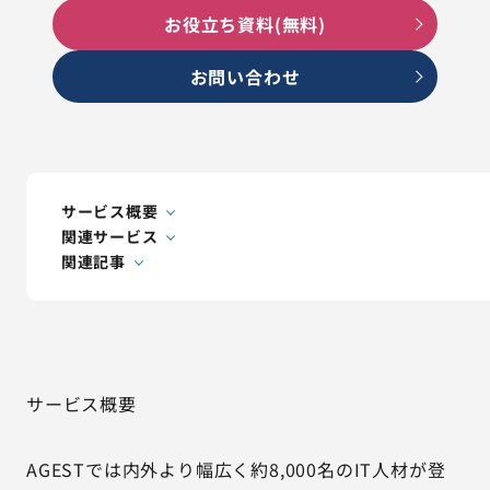
AGESTの強み
お役立ち資料(無料)
セミナー・イベント
お問い合わせ
事例紹介
品質コラム
サービス概要
会社情報
関連サービス
関連記事
サービス詳細資料
見積・お問い合わせ
サービスお問い合わせ専用番号
サービス概要
03-6865-4864
（平日9:30〜18:00）
AGESTでは内外より幅広く約8,000名のIT人材が登
※その他のご連絡は
03-5333-1246