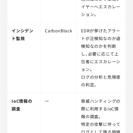
イヤーへエスカレー
ション。
インシデン
CarbonBlack
EDRが挙げたアラー
ト監視
トが正検知なのか過
検知なのかを判断
し、必要に応じて上
位者にエスカレーシ
ョン。
ログの分析と危険度
の判定。
IoC情報の
ー
脅威ハンティングの
調査
際に利用するIoC情
報の調査。
特定の攻撃に伴って
ログとして残る特徴