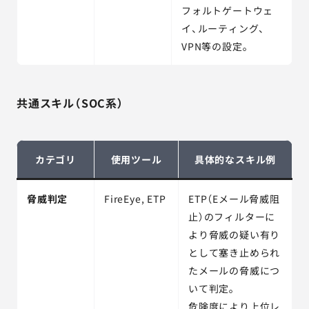
フォルトゲートウェ
イ、ルーティング、
VPN等の設定。
共通スキル（SOC系）
カテゴリ
使用ツール
具体的なスキル例
脅威判定
FireEye, ETP
ETP（Eメール脅威阻
止）のフィルターに
より脅威の疑い有り
として塞き止められ
たメールの脅威につ
いて判定。
危険度により上位レ