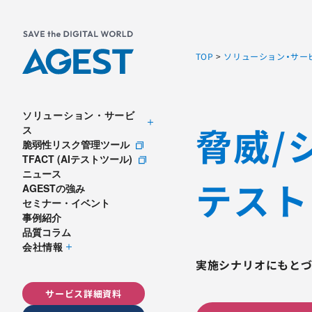
TOP
>
ソリューション・サー
ソリューション・サービ
脅威/
ス
脆弱性リスク管理ツール
TFACT (AIテストツール)
ニュース
テスト
AGESTの強み
セミナー・イベント
事例紹介
品質コラム
会社情報
実施シナリオにもと
サービス詳細資料