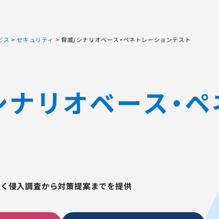
Sqripts
AGEST Testing Lab.
ビス
>
セキュリティ
>
脅威/シナリオベース・ペネトレーションテスト
シナリオベース・
づく侵入調査から対策提案までを提供