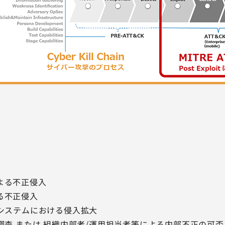
よる不正侵入
る不正侵入
部システムにおける侵入拡大
響調査 または 組織内部者/運用担当者等による内部不正の可否