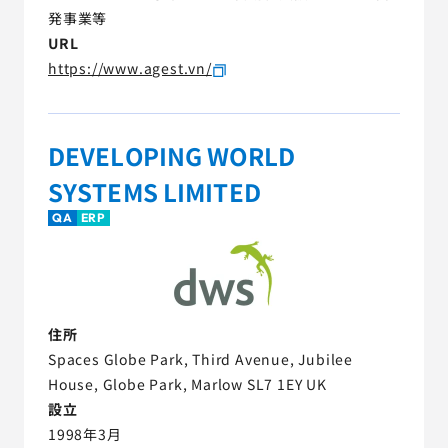
発事業等
URL
https://www.agest.vn/
DEVELOPING WORLD
SYSTEMS LIMITED
QA
ERP
住所
Spaces Globe Park, Third Avenue, Jubilee
House, Globe Park, Marlow SL7 1EY UK
設立
1998年3月