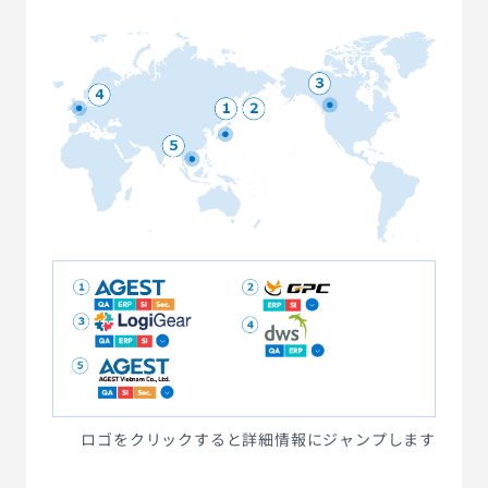
AGESTの強み
セミナー・イベント
事例紹介
品質コラム
会社情報
サービス詳細資料
見積・お問い合わせ
サービスお問い合わせ専用番号
03-6865-4864
ロゴをクリックすると詳細情報にジャンプします
（平日9:30〜18:00）
※その他のご連絡は
03-5333-1246