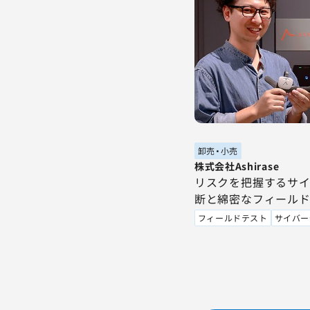
卸売・小売
株式会社Ashirase
リスクを把握するサ
断と綿密なフィールド
アップの挑戦を支援。
フィールドテスト
サイバー
で製品の安全性・品質