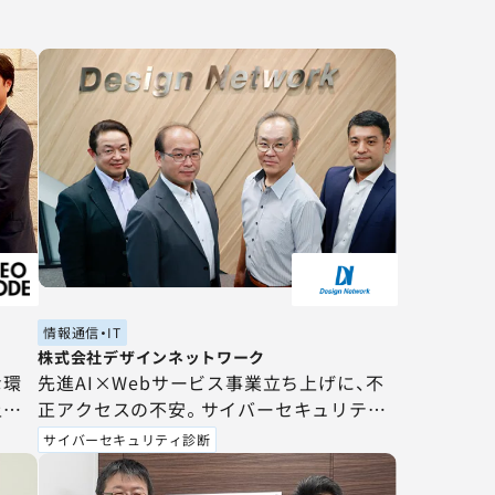
情報通信・IT
株式会社デザインネットワーク
な環
先進AI×Webサービス事業立ち上げに、不
上に
正アクセスの不安。サイバーセキュリティ
。診
診断で得たのは、セキュリティ対策に対す
サイバーセキュリティ診断
もク
る幅広い視野