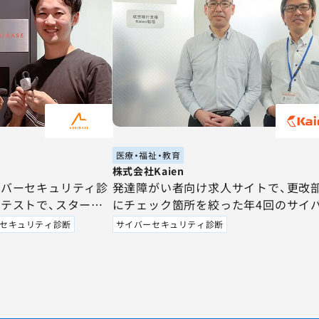
医療・福祉・教育
株式会社Kaien
イバーセキュリティ診
発達障がい者向け求人サイトで、更改
テストで、スタート
にチェック箇所を絞った年4回のサイ
プロならではの知見
セキュリティ診断で、コストを抑えな
セキュリティ診断
サイバーセキュリティ診断
向上に貢献
信頼性を担保