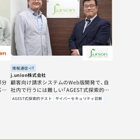
情報通信・IT
j.union株式会社
部分
顧客向け請求システムのWeb版開発で、自
バー
社内で行うには難しい「AGEST式探索的テ
がら
スト」と「サイバーセキュリティ診断（脆弱
AGEST式探索的テスト
サイバーセキュリティ診断
性診断）」をテスト専門会社へ委託し、安心・
安全を担保