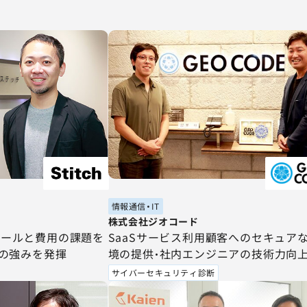
情報通信・IT
株式会社ジオコード
ュールと費用の課題を
SaaSサービス利用顧客へのセキュア
」の強みを発揮
境の提供・社内エンジニアの技術力向
つながったサイバーセキュリティ診断
サイバーセキュリティ診断
断項目を厳選することで費用面の課題
リア