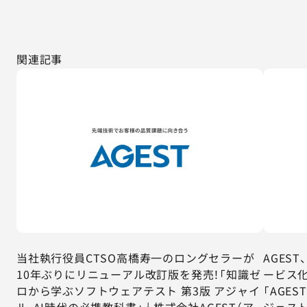
関連記事
当社執行役員CTSO高橋寿一のロングセラーが
AGES
10年ぶりにリニューアル改訂版を発売！「知識ゼ
ービス化
ロから学ぶソフトウェアテスト 第3版 アジャイ
「AGES