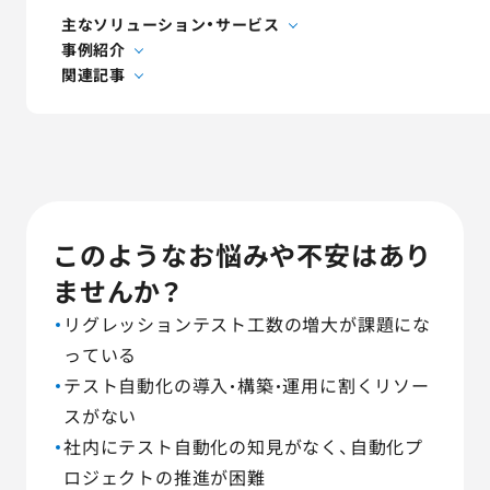
AGESTの強み
主なソリューション・サービス
事例紹介
セミナー・イベント
関連記事
事例紹介
品質コラム
会社情報
このようなお悩みや不安はあり
ませんか？
リグレッションテスト工数の増大が課題にな
サービス詳細資料
見積・お問い合わせ
っている
テスト自動化の導入・構築・運用に割くリソー
サービスお問い合わせ専用番号
スがない
03-6865-4864
社内にテスト自動化の知見がなく、自動化プ
（平日9:30〜18:00）
ロジェクトの推進が困難
※その他のご連絡は
03-5333-1246