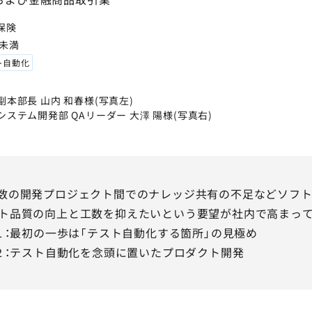
保険
名未満
ト自動化
副本部長 山内 和春様(写真左)
ステム開発部 QAリーダー 大澤 陽様(写真右)
多数の開発プロジェクト間でのナレッジ共有の不足などソフ
スト品質の向上と工数を抑えたいという要望が社内で高まっ
T１：最初の一歩は「テスト自動化する箇所」の見極め
T２：テスト自動化を念頭に置いたプロダクト開発