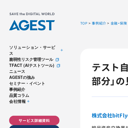
TOP
>
事例紹介
>
金融・保険
ソリューション・サービ
ス
脆弱性リスク管理ツール
テスト自
TFACT (AIテストツール)
ニュース
部分」の
AGESTの強み
セミナー・イベント
事例紹介
品質コラム
会社情報
株式会社bitFly
サービス詳細資料
暗号資産交換業