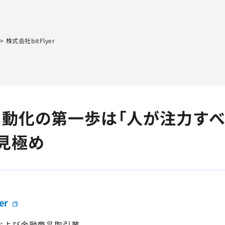
Sqripts
AGEST Testing Lab.
>
株式会社bitFlyer
動化の第一歩は「人が注力すべ
見極め
er
および金融商品取引業