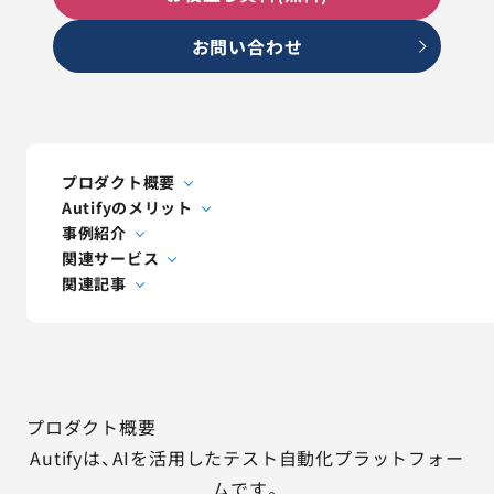
AGESTの強み
お問い合わせ
セミナー・イベント
事例紹介
品質コラム
プロダクト概要
Autifyのメリット
事例紹介
会社情報
関連サービス
関連記事
サービス詳細資料
見積・お問い合わせ
サービスお問い合わせ専用番号
プロダクト概要
03-6865-4864
（平日9:30〜18:00）
Autifyは、AIを活用したテスト自動化プラットフォー
※その他のご連絡は
03-5333-1246
ムです。