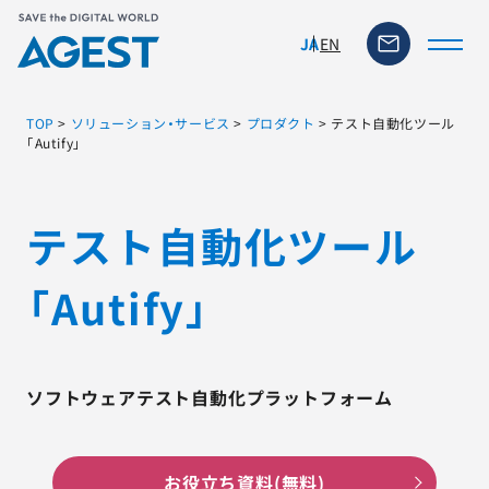
EN
JA
TOP
>
ソリューション・サービス
>
プロダクト
>
テスト自動化ツール
「Autify」
トップページ
テスト自動化ツール
ソリューション・サービス
「Autify」
脆弱性リスク管理ツール
TFACT (AIテストツール)
ソフトウェアテスト自動化プラットフォーム
ニュース
お役立ち資料(無料)