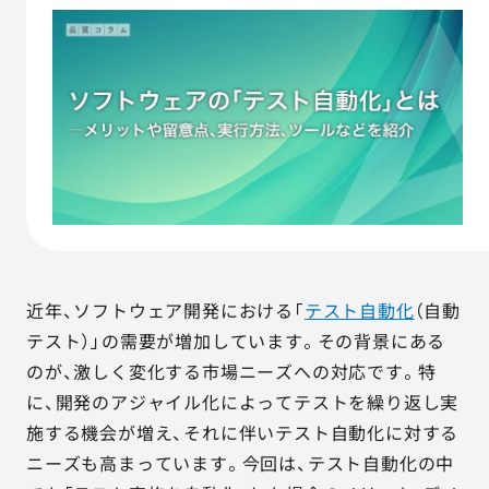
AGESTの強み
セミナー・イベント
事例紹介
品質コラム
会社情報
近年、ソフトウェア開発における「
テスト自動化
（自動
サービス詳細資料
見積・お問い合わせ
テスト）」の需要が増加しています。その背景にある
のが、激しく変化する市場ニーズへの対応です。特
サービスお問い合わせ専用番号
に、開発のアジャイル化によってテストを繰り返し実
03-6865-4864
施する機会が増え、それに伴いテスト自動化に対する
（平日9:30〜18:00）
ニーズも高まっています。今回は、テスト自動化の中
※その他のご連絡は
03-5333-1246