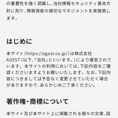
AGESTの強み
の重要性を強く認識し、当社情報セキュリティ基本方
針に則り、情報資産の適切なマネジメントを実施致し
セミナー・イベント
ます。
事例紹介
はじめに
品質コラム
本サイト（https://agest.co.jp/）は株式会社
会社情報
AGEST（以下、「当社」といいます。）により運営されて
います。 本サイトの利用においては、下記内容をご確
認くださいますようお願いいたします。 なお、下記内
容につきましては予告なく変更させていただく場合
サービス詳細資料
見積・お問い合わせ
がありますので、あらかじめご了承ください。
サービスお問い合わせ専用番号
著作権・商標について
03-6865-4864
（平日9:30〜18:00）
本サイト及び本サイト上に掲載される個々の文章、図
※その他のご連絡は
03-5333-1246