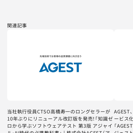
関連記事
当社執行役員CTSO高橋寿一のロングセラーが
AGES
10年ぶりにリニューアル改訂版を発売！「知識ゼ
ービス化
ロから学ぶソフトウェアテスト 第3版 アジャイ
「AGES
ル・AI時代の必携教科書」 | 株式会社AGEST（ア
ジェスト