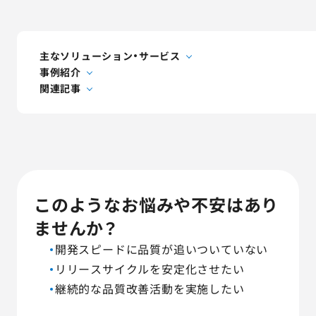
AGESTの強み
セミナー・イベント
主なソリューション・サービス
事例紹介
事例紹介
関連記事
品質コラム
会社情報
このようなお悩みや不安はあり
サービス詳細資料
見積・お問い合わせ
ませんか？
開発スピードに品質が追いついていない
サービスお問い合わせ専用番号
リリースサイクルを安定化させたい
03-6865-4864
継続的な品質改善活動を実施したい
（平日9:30〜18:00）
※その他のご連絡は
03-5333-1246