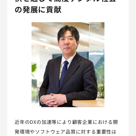
AGESTの強み
の発展に貢献
セミナー・イベント
事例紹介
品質コラム
会社情報
サービス詳細資料
見積・お問い合わせ
サービスお問い合わせ専用番号
03-6865-4864
近年のDXの加速等により顧客企業における開
（平日9:30〜18:00）
発環境やソフトウェア品質に対する重要性は
※その他のご連絡は
03-5333-1246