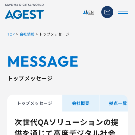
EN
JA
TOP
>
会社情報
>
トップメッセージ
トップページ
MESSAGE
ソリューション・サービス
トップメッセージ
脆弱性リスク管理ツール
TFACT (AIテストツール)
トップメッセージ
会社概要
拠点一覧
ニュース
次世代QAソリューションの提
供を通じて高度デジタル社会