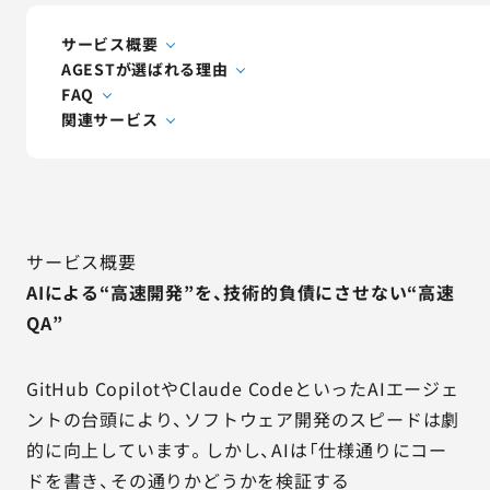
AGESTの強み
サービス概要
セミナー・イベント
AGESTが選ばれる理由
FAQ
事例紹介
関連サービス
品質コラム
会社情報
サービス概要
AIによる“高速開発”を、技術的負債にさせない“高速
QA”
サービス詳細資料
見積・お問い合わせ
GitHub CopilotやClaude CodeといったAIエージェ
サービスお問い合わせ専用番号
ントの台頭により、ソフトウェア開発のスピードは劇
03-6865-4864
的に向上しています。しかし、AIは「仕様通りにコー
（平日9:30〜18:00）
※その他のご連絡は
03-5333-1246
ドを書き、その通りかどうかを検証する