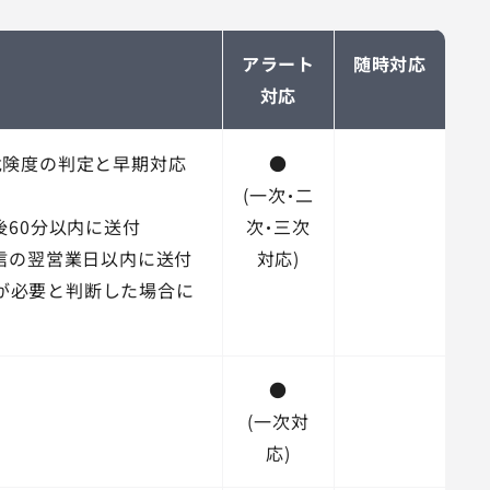
アラート
随時対応
対応
危険度の判定と早期対応
●
(一次・二
後60分以内に送付
次・三次
信の翌営業日以内に送付
対応)
Cが必要と判断した場合に
●
(一次対
応)