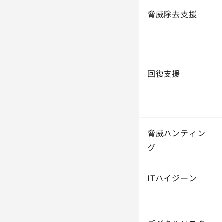
脅威除去支援
回復支援
脅威ハンティン
グ
ITハイジーン