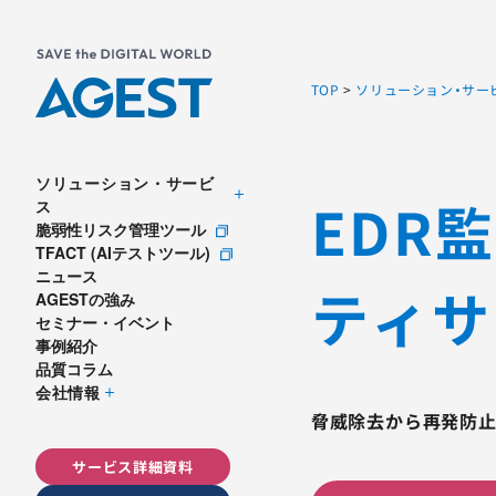
TOP
>
ソリューション・サー
ソリューション・サービ
EDR
ス
脆弱性リスク管理ツール
TFACT (AIテストツール)
ニュース
ティサ
AGESTの強み
セミナー・イベント
事例紹介
品質コラム
会社情報
脅威除去から再発防止
サービス詳細資料