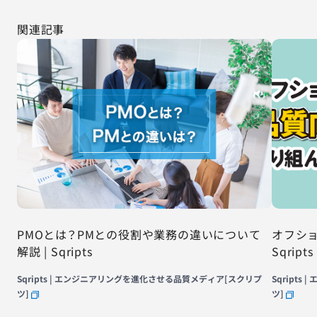
関連記事
PMOとは？PMとの役割や業務の違いについて
オフショ
解説 | Sqripts
Sqripts
Sqripts | エンジニアリングを進化させる品質メディア[スクリプ
Sqript
ツ]
ツ]