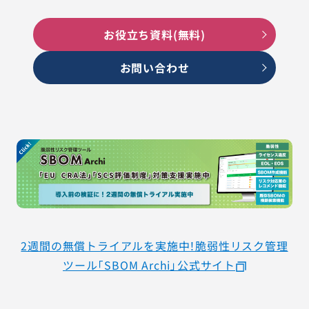
AGESTの強み
お役立ち資料(無料)
セミナー・イベント
お問い合わせ
事例紹介
品質コラム
会社情報
サービス詳細資料
見積・お問い合わせ
2週間の無償トライアルを実施中！脆弱性リスク管理
サービスお問い合わせ専用番号
ツール「SBOM Archi」公式サイト
03-6865-4864
（平日9:30〜18:00）
※その他のご連絡は
03-5333-1246