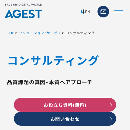
EN
JA
TOP
>
ソリューション・サービス
>
コンサルティング
トップページ
コンサルティング
ソリューション・サービス
品質課題の真因・本質へアプローチ
脆弱性リスク管理ツール
TFACT (AIテストツール)
お役立ち資料(無料)
ニュース
お問い合わせ