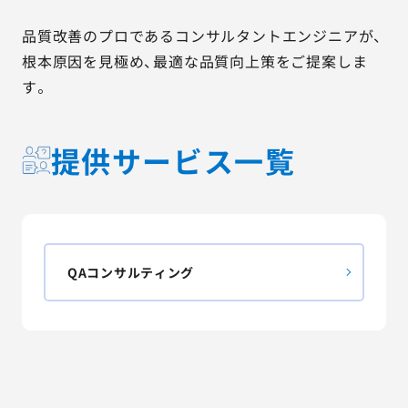
AGESTの強み
品質改善のプロであるコンサルタントエンジニアが、
セミナー・イベント
根本原因を見極め、最適な品質向上策をご提案しま
す。
事例紹介
品質コラム
提供サービス一覧
会社情報
QAコンサルティング
サービス詳細資料
見積・お問い合わせ
サービスお問い合わせ専用番号
03-6865-4864
（平日9:30〜18:00）
※その他のご連絡は
03-5333-1246