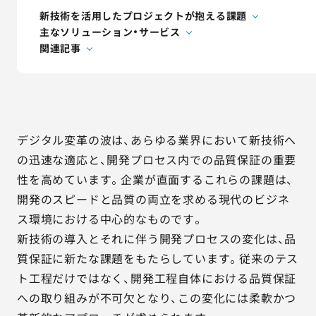
AGESTの強み
新技術を活用したプロジェクトが抱える課題
主なソリューション・サービス
セミナー・イベント
関連記事
事例紹介
品質コラム
デジタル変革の波は、あらゆる業界において新技術へ
会社情報
の迅速な適応と、開発プロセス内での品質保証の重要
性を高めています。企業が直面するこれらの課題は、
開発のスピードと品質の両立を求める現代のビジネ
サービス詳細資料
見積・お問い合わせ
ス環境における中心的なものです。
新技術の導入とそれに伴う開発プロセスの変化は、品
サービスお問い合わせ専用番号
質保証に新たな課題をもたらしています。従来のテス
03-6865-4864
ト工程だけではなく、開発工程自体における品質保証
（平日9:30〜18:00）
への取り組みが不可欠となり、この変化には柔軟かつ
※その他のご連絡は
03-5333-1246