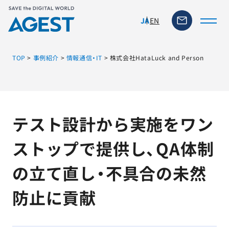
EN
JA
TOP
>
事例紹介
>
情報通信・IT
>
株式会社HataLuck and Person
トップページ
テスト設計から実施をワン
ソリューション・サービス
ストップで提供し、QA体制
脆弱性リスク管理ツール
の立て直し・不具合の未然
TFACT (AIテストツール)
防止に貢献
ニュース