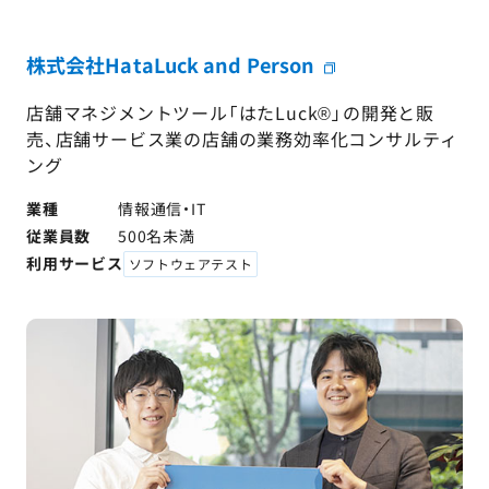
AGESTの強み
セミナー・イベント
株式会社HataLuck and Person
店舗マネジメントツール「はたLuck®」の開発と販
事例紹介
売、店舗サービス業の店舗の業務効率化コンサルティ
ング
品質コラム
業種
情報通信・IT
会社情報
従業員数
500名未満
利用サービス
ソフトウェアテスト
サービス詳細資料
見積・お問い合わせ
サービスお問い合わせ専用番号
03-6865-4864
（平日9:30〜18:00）
※その他のご連絡は
03-5333-1246