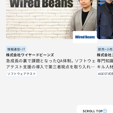
情報通信・IT
卸売・小売
株式会社ワイヤードビーンズ
株式会社
急成長の裏で課題となったQA体制。ソフトウェ
専門知
アテスト支援の導入で第三者視点を取り入れた
キル人
体制への立て直しに成功
由。
ソフトウェアテスト
AGEST
SCROLL TOP