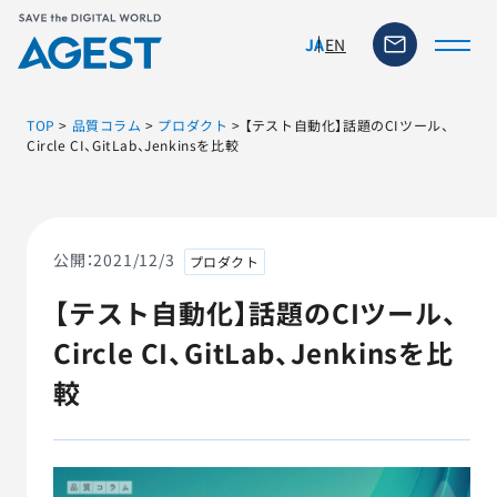
EN
JA
TOP
>
品質コラム
>
プロダクト
>
【テスト自動化】話題のCIツール、
Circle CI、GitLab、Jenkinsを比較
トップページ
ソリューション・サービス
公開：
2021/12/3
プロダクト
【テスト自動化】話題のCIツール、
脆弱性リスク管理ツール
Circle CI、GitLab、Jenkinsを比
TFACT (AIテストツール)
較
ニュース