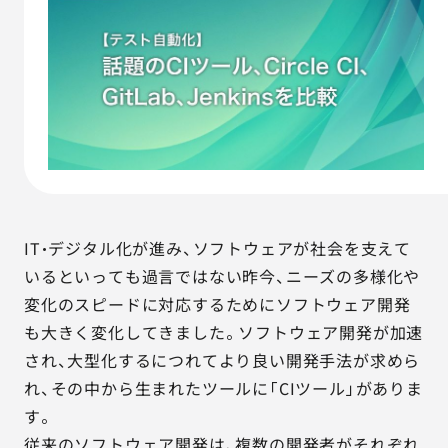
AGESTの強み
セミナー・イベント
事例紹介
品質コラム
会社情報
IT・デジタル化が進み、ソフトウェアが社会を支えて
いるといっても過言ではない昨今、ニーズの多様化や
変化のスピードに対応するためにソフトウェア開発
サービス詳細資料
見積・お問い合わせ
も大きく変化してきました。ソフトウェア開発が加速
され、大型化するにつれてより良い開発手法が求めら
サービスお問い合わせ専用番号
03-6865-4864
れ、その中から生まれたツールに「CIツール」がありま
（平日9:30〜18:00）
す。
※その他のご連絡は
03-5333-1246
従来のソフトウェア開発は、複数の開発者がそれぞれ