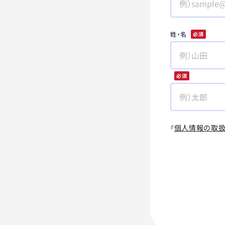
姓・名
*
*
個人情報の取
「