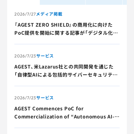
AGESTの強み
メディア掲載
2026/7/27
セミナー・イベント
『AGEST ZERO SHIELD』の商用化に向けた
PoC提供を開始に関する記事が「デジタル化の
事例紹介
窓口」に掲載されました。
品質コラム
サービス
2026/7/23
会社情報
AGEST、米Lazarus社との共同開発を通じた
「自律型AIによる包括的サイバーセキュリティ
プラットフォーム『AGEST ZERO SHIELD』」
の商用化に向けたPoC提供を開始
サービス詳細資料
見積・お問い合わせ
サービス
2026/7/23
AGEST Commences PoC for
サービスお問い合わせ専用番号
03-6865-4864
Commercialization of “Autonomous AI-
（平日9:30〜18:00）
Driven Comprehensive Cybersecurity
※その他のご連絡は
03-5333-1246
Platform “AGEST ZERO SHIELD”” Co-