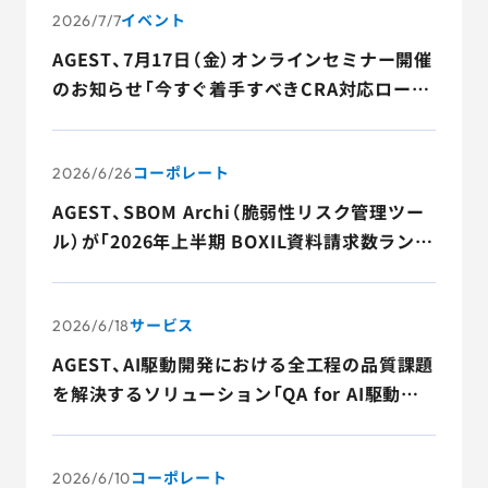
イベント
Developed with US-Based Lazarus
2026/7/7
AGEST、7月17日（金）オンラインセミナー開催
のお知らせ「今すぐ着手すべきCRA対応ロード
マップ～製品開発・SBOM・適合評価の進め方
を徹底解説～」
コーポレート
2026/6/26
AGEST、SBOM Archi（脆弱性リスク管理ツー
ル）が「2026年上半期 BOXIL資料請求数ランキ
ング」大企業部門など3部門で1位に選出
サービス
2026/6/18
AGEST、AI駆動開発における全工程の品質課題
を解決するソリューション「QA for AI駆動開
発」の提供を開始
コーポレート
2026/6/10