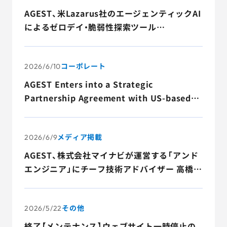
AGEST、米Lazarus社のエージェンティックAI
によるゼロデイ・脆弱性探索ツール
「Clearwing」を活用した自律型AIサイバーセ
キュリティ基盤の共同開発および商用化に関
コーポレート
する業務提携契約を締結
2026/6/10
AGEST Enters into a Strategic
Partnership Agreement with US-based
Lazarus for the Joint Development and
Commercialization of an Autonomous AI
メディア掲載
Cybersecurity Platform Leveraging
2026/6/9
“Clearwing,” a Zero-Day Vulnerability
AGEST、株式会社マイナビが運営する「アンド
Discovery Tool Powered by Lazarus’s
エンジニア」にチーフ技術アドバイザー 高橋
Agent-Based AI
寿一のインタビュー記事が掲載されました
その他
2026/5/22
終了【メンテナンス】ウェブサイト一時停止の