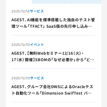
AGESTの強み
サービス
2025/12/16
セミナー・イベント
AGEST、AI機能を標準搭載した独自のテスト管
理ツール「TFACT」 SaaS版の先行申し込みを
事例紹介
本日より開始
品質コラム
イベント
2025/12/10
会社情報
AGEST、【無料Webセミナー12/16（火）・
17（水）開催】SBOMの「なぜ必要か」から「どう
解決するか」までを完全解説するセミナーを開
催
サービス詳細資料
見積・お問い合わせ
サービス
2025/12/10
AGEST、グループ会社DWSによるOracleテス
サービスお問い合わせ専用番号
03-6865-4864
ト自動化ツール「Dimension SwifTest バー
（平日9:30〜18:00）
ジョン 2025.3」リリースのお知らせ
※その他のご連絡は
03-5333-1246