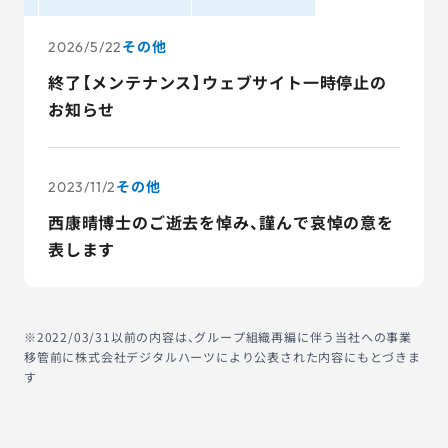
AGESTの強み
その他
2026/5/22
セミナー・イベント
終了【メンテナンス】ウェブサイト一時停止の
お知らせ
事例紹介
品質コラム
その他
2023/11/2
会社情報
西康晴博士のご逝去を悼み、謹んで哀悼の意を
表します
サービス詳細資料
見積・お問い合わせ
※2022/03/31以前の内容は、グループ組織再編に伴う当社への事業
移管前に株式会社デジタルハーツにより公表された内容にもとづきま
サービスお問い合わせ専用番号
す
03-6865-4864
（平日9:30〜18:00）
※その他のご連絡は
03-5333-1246