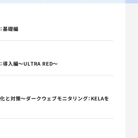
：基礎編
導入編～ULTRA RED～
認化と対策～ダークウェブモニタリング：KELAを