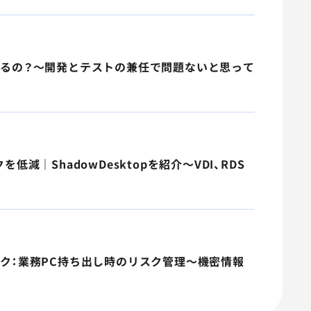
頼するの？～開発とテストの兼任で問題ないと思って
減｜ShadowDesktopを紹介～VDI、RDS
ック：業務PC持ち出し時のリスク管理～機密情報