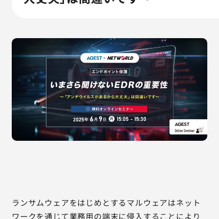
AGESTの強み
セミナー・イベント
事例紹介
品質コラム
会社情報
サービス詳細資料
見積・お問い合わせ
サービスお問い合わせ専用番号
03-6865-4864
ランサムウェアをはじめとするマルウェアはネット
（平日9:30〜18:00）
※その他のご連絡は
03-5333-1246
ワークを通じて業務用の端末に侵入することにより