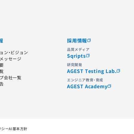
報
採用情報
品質メディア
ョン・ビジョン
Sqripts
メッセージ
要
研究開発
AGEST Testing Lab.
覧
プ会社一覧
エンジニア教育・育成
告
AGEST Academy
リシー
AI基本方針