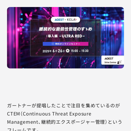
AGESTの強み
セミナー・イベント
事例紹介
品質コラム
会社情報
サービス詳細資料
見積・お問い合わせ
ガートナーが提唱したことで注目を集めているのが
サービスお問い合わせ専用番号
03-6865-4864
CTEM（Continuous Threat Exposure
（平日9:30〜18:00）
Management、継続的エクスポージャー管理）という
※その他のご連絡は
03-5333-1246
フレームです。