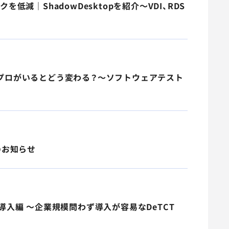
低減｜ShadowDesktopを紹介～VDI、RDS
質のプロがいるとどう変わる？～ソフトウェアテスト
展のお知らせ
｜導入編 ～企業規模問わず導入が容易なDeTCT