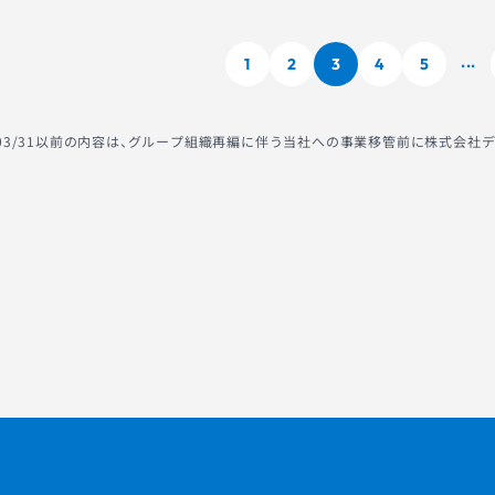
1
2
3
4
5
...
2/03/31以前の内容は、グループ組織再編に伴う当社への事業移管前に株式会