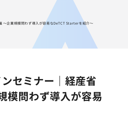
JA
AGEST Academy
採用情報
グループIR情報
～企業規模問わず導入が容易なDeTCT Starterを紹介～
ラインセミナー｜経産省
業規模問わず導入が容易