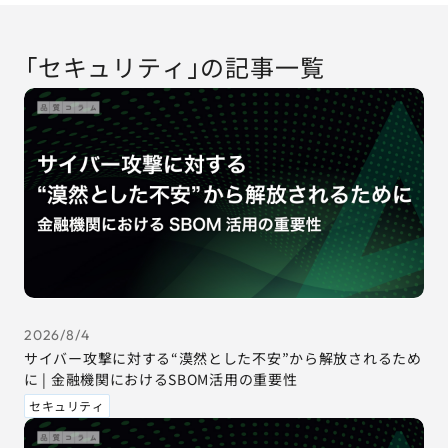
AGESTの強み
セミナー・イベント
「セキュリティ」の記事一覧
事例紹介
品質コラム
会社情報
サービス詳細資料
見積・お問い合わせ
2026/8/4
サイバー攻撃に対する“漠然とした不安”から解放されるため
サービスお問い合わせ専用番号
に | 金融機関におけるSBOM活用の重要性
03-6865-4864
セキュリティ
（平日9:30〜18:00）
※その他のご連絡は
03-5333-1246