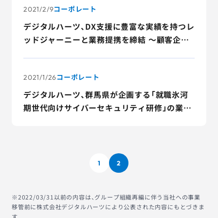
コーポレート
2021/2/9
デジタルハーツ、DX支援に豊富な実績を持つレ
ッドジャーニーと業務提携を締結 ～顧客企業
におけるDX推進と不確実性の高い時代のモノ・
コトづくりを強力支援～
コーポレート
2021/1/26
デジタルハーツ、群馬県が企画する「就職氷河
期世代向けサイバーセキュリティ研修」の業務
受託者に選定 ～ゲーム好きな人材をセキュリ
ティ人材に育成する独自の教育プログラムを
提供～
1
2
※2022/03/31以前の内容は、グループ組織再編に伴う当社への事業
移管前に株式会社デジタルハーツにより公表された内容にもとづきま
す