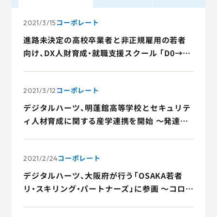
AGESTの強み
コーポレート
2021/3/15
セミナー・イベント
進路未決定の高校卒業者と非正規雇用の若者
向け、DX人財育成・就職支援スクール 「D0→1
事例紹介
Camp（ディーワンキャンプ）」の第一期生の募
集を開始～次世代のサイバーセキュリティに
品質コラム
コーポレート
関する知識習得とビジネスマインド醸成の授
2021/3/12
業を共同開発し5月開校～
会社情報
デジタルハーツ、明蓬館高等学校とセキュリテ
ィ人材育成に関する産学連携を開始 ～発達に
特性がある生徒の潜在的な能力の発掘・向上を
支援～
サービス詳細資料
見積・お問い合わせ
コーポレート
2021/2/24
デジタルハーツ、大阪府が行う「OSAKA若者
サービスお問い合わせ専用番号
03-6865-4864
リ・スキリング・パートナーズ」に参画 ～コロナ
（平日9:30〜18:00）
禍において就労を目指す若者を対象にサイバ
※その他のご連絡は
03-5333-1246
ーセキュリティ教育プログラムを提供～