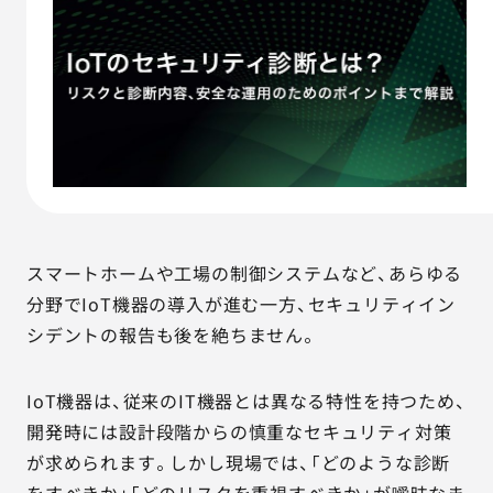
AGESTの強み
セミナー・イベント
事例紹介
品質コラム
会社情報
スマートホームや工場の制御システムなど、あらゆる
分野でIoT機器の導入が進む一方、セキュリティイン
シデントの報告も後を絶ちません。
サービス詳細資料
見積・お問い合わせ
IoT機器は、従来のIT機器とは異なる特性を持つため、
サービスお問い合わせ専用番号
03-6865-4864
開発時には設計段階からの慎重なセキュリティ対策
（平日9:30〜18:00）
が求められます。しかし現場では、「どのような診断
※その他のご連絡は
03-5333-1246