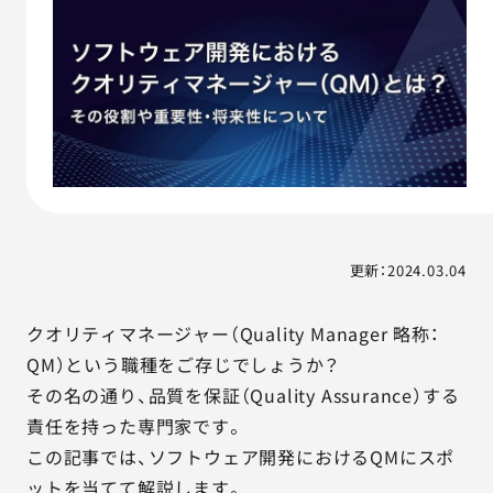
AGESTの強み
セミナー・イベント
事例紹介
品質コラム
会社情報
更新：2024.03.04
クオリティマネージャー（Quality Manager 略称：
サービス詳細資料
見積・お問い合わせ
QM）という職種をご存じでしょうか？
その名の通り、品質を保証（Quality Assurance）する
サービスお問い合わせ専用番号
03-6865-4864
責任を持った専門家です。
（平日9:30〜18:00）
この記事では、ソフトウェア開発におけるQMにスポ
※その他のご連絡は
03-5333-1246
ットを当てて解説します。