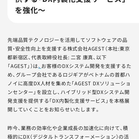
AGESTの強み
を強化～
セミナー・イベント
事例紹介
先端品質テクノロジーを活用してソフトウェアの品
質・安全性向上を支援する株式会社AGEST（本社:東京
品質コラム
都新宿区、代表取締役社長: 二宮 康真、以下
「AGEST」）は
、
お客様のDXシステム開発を支援するた
会社情報
め、グループ会社であるロジギアがベトナムの首都ハ
ノイに高度DX人材を集めた「AGEST DXソリューショ
ンセンター」を設立し、ハイブリッド型DXシステム開
サービス詳細資料
見積・お問い合わせ
発支援を提供する「DX内製化支援サービス」を本格展
開していくことをお知らせいたします。
サービスお問い合わせ専用番号
03-6865-4864
昨今、業務の効率化や企業成長の加速化に向けて、積
（平日9:30〜18:00）
※その他のご連絡は
03-5333-1246
極的にDX（デジタルトランスフォーメーション）の活