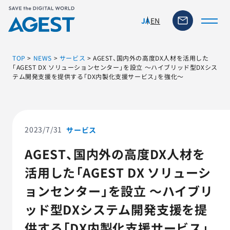
EN
JA
TOP
>
NEWS
>
サービス
>
AGEST、国内外の高度DX人材を活用した
「AGEST DX ソリューションセンター」を設立 ～ハイブリッド型DXシス
テム開発支援を提供する「DX内製化支援サービス」を強化～
トップページ
ソリューション・サービス
2023/7/31
サービス
脆弱性リスク管理ツール
AGEST、国内外の高度DX人材を
活用した「AGEST DX ソリューシ
TFACT (AIテストツール)
ョンセンター」を設立 ～ハイブリ
ニュース
ッド型DXシステム開発支援を提
供する「DX内製化支援サービス」