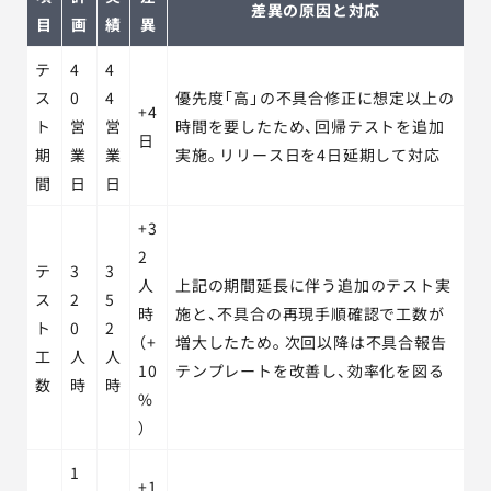
差異の原因と対応
目
画
績
異
テ
4
4
ス
0
4
優先度「高」の不具合修正に想定以上の
+4
ト
営
営
時間を要したため、回帰テストを追加
日
期
業
業
実施。リリース日を4日延期して対応
間
日
日
+3
2
テ
3
3
人
上記の期間延長に伴う追加のテスト実
ス
2
5
時
施と、不具合の再現手順確認で工数が
ト
0
2
（+
増大したため。次回以降は不具合報告
工
人
人
10
テンプレートを改善し、効率化を図る
数
時
時
%
）
1
+1