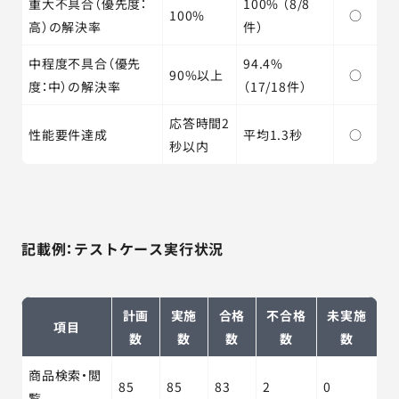
重大不具合（優先度：
100% （8/8
100%
○
高）の解決率
件）
中程度不具合（優先
94.4%
90%以上
○
度：中）の解決率
（17/18件）
応答時間2
性能要件達成
平均1.3秒
○
秒以内
記載例：テストケース実行状況
計画
実施
合格
不合格
未実施
項目
数
数
数
数
数
商品検索・閲
85
85
83
2
0
覧