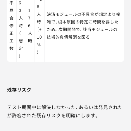
不
6
6
具
0
1
人
決済モジュールの不具合が想定より複
合
人
7
時
雑で、根本原因の特定に時間を要した
修
時
6
（+
ため。次期開発で、該当モジュールの
正
（
人
10
技術的負債解消を図る
工
想
時
%
数
定
）
）
残存リスク
テスト期間中に解決しなかった、あるいは発見された
が許容された残存リスクを明確にします。