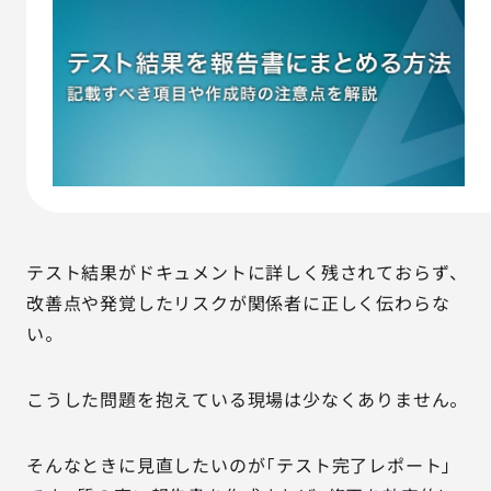
AGESTの強み
セミナー・イベント
事例紹介
品質コラム
会社情報
テスト結果がドキュメントに詳しく残されておらず、
改善点や発覚したリスクが関係者に正しく伝わらな
い。
サービス詳細資料
見積・お問い合わせ
こうした問題を抱えている現場は少なくありません。
サービスお問い合わせ専用番号
03-6865-4864
（平日9:30〜18:00）
そんなときに見直したいのが「テスト完了レポート」
※その他のご連絡は
03-5333-1246