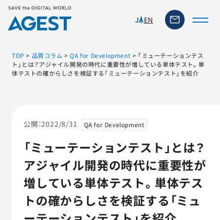
EN
JA
TOP
>
品質コラム
>
QA for Development
>
「ミューテーションテス
ト」とは？アジャイル開発の時代に重要性が増している単体テスト。単
体テストの確からしさを検証する「ミューテーションテスト」を紹介
トップページ
ソリューション・サービス
公開：
2022/8/31
QA for Development
脆弱性リスク管理ツール
「ミューテーションテスト」とは？
アジャイル開発の時代に重要性が
TFACT (AIテストツール)
増している単体テスト。単体テス
ニュース
トの確からしさを検証する「ミュ
ーテーションテスト」を紹介