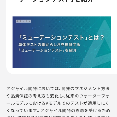
AGESTの強み
セミナー・イベント
事例紹介
品質コラム
会社情報
サービス詳細資料
見積・お問い合わせ
アジャイル開発においては、開発のマネジメント方法
サービスお問い合わせ専用番号
や品質保証の考え方も変化し、従来のウォーターフォ
03-6865-4864
ールモデルにおけるVモデルでのテストが適用しにく
（平日9:30〜18:00）
くなっています。アジャイル開発の恩恵を受けるため
※その他のご連絡は
03-5333-1246