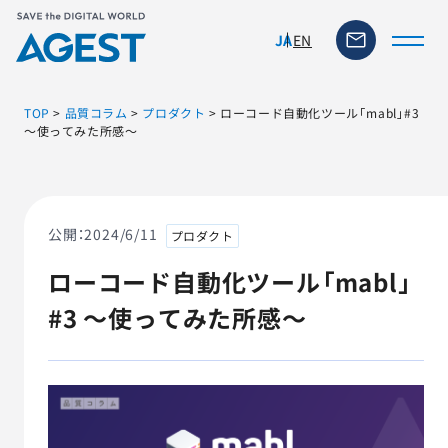
EN
JA
TOP
>
品質コラム
>
プロダクト
>
ローコード自動化ツール「mabl」#3
～使ってみた所感～
トップページ
ソリューション・サービス
公開：
2024/6/11
プロダクト
ローコード自動化ツール「mabl」
脆弱性リスク管理ツール
#3 ～使ってみた所感～
TFACT (AIテストツール)
ニュース