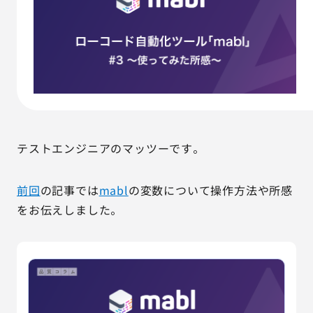
AGESTの強み
セミナー・イベント
事例紹介
品質コラム
テストエンジニアのマッツーです。
会社情報
前回
の記事では
mabl
の変数について操作方法や所感
をお伝えしました。
サービス詳細資料
見積・お問い合わせ
サービスお問い合わせ専用番号
03-6865-4864
（平日9:30〜18:00）
※その他のご連絡は
03-5333-1246