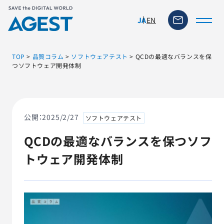
EN
JA
TOP
>
品質コラム
>
ソフトウェアテスト
>
QCDの最適なバランスを保
つソフトウェア開発体制
トップページ
ソリューション・サービス
公開：
2025/2/27
ソフトウェアテスト
QCDの最適なバランスを保つソフ
脆弱性リスク管理ツール
トウェア開発体制
TFACT (AIテストツール)
ニュース