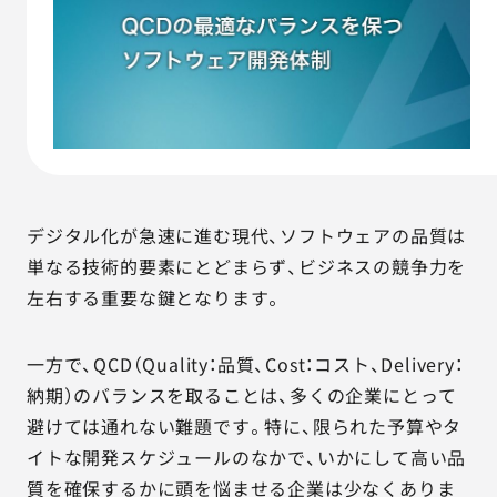
AGESTの強み
セミナー・イベント
事例紹介
品質コラム
デジタル化が急速に進む現代、ソフトウェアの品質は
会社情報
単なる技術的要素にとどまらず、ビジネスの競争力を
左右する重要な鍵となります。
サービス詳細資料
見積・お問い合わせ
一方で、QCD（Quality：品質、Cost：コスト、Delivery：
納期）のバランスを取ることは、多くの企業にとって
サービスお問い合わせ専用番号
避けては通れない難題です。特に、限られた予算やタ
03-6865-4864
イトな開発スケジュールのなかで、いかにして高い品
（平日9:30〜18:00）
※その他のご連絡は
03-5333-1246
質を確保するかに頭を悩ませる企業は少なくありま