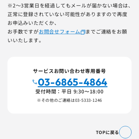
AGESTの強み
※2～3営業日を経過してもメールが届かない場合は、
正常に登録されていない可能性がありますので再度
セミナー・イベント
お申込みいただくか、
お手数ですが
お問合せフォーム
までご連絡をお願
事例紹介
いいたします。
品質コラム
会社情報
サービスお問い合わせ専用番号
03-6865-4864
受付時間：平日 9:30〜18:00
サービス詳細資料
見積・お問い合わせ
※その他のご連絡は
03-5333-1246
サービスお問い合わせ専用番号
03-6865-4864
（平日9:30〜18:00）
TOPに戻る
※その他のご連絡は
03-5333-1246