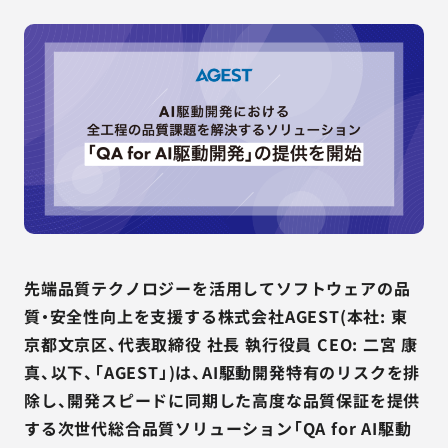
AGESTの強み
セミナー・イベント
事例紹介
品質コラム
会社情報
先端品質テクノロジーを活用してソフトウェアの品
サービス詳細資料
見積・お問い合わせ
質・安全性向上を支援する株式会社AGEST(本社: 東
京都文京区、代表取締役 社長 執行役員 CEO: 二宮 康
サービスお問い合わせ専用番号
真、以下、「AGEST」)は、AI駆動開発特有のリスクを排
03-6865-4864
除し、開発スピードに同期した高度な品質保証を提供
（平日9:30〜18:00）
する次世代総合品質ソリューション「QA for AI駆動
※その他のご連絡は
03-5333-1246