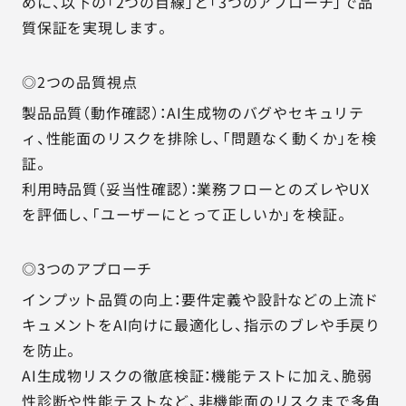
めに、以下の「2つの目線」と「3つのアプローチ」で品
質保証を実現します。
◎2つの品質視点
製品品質（動作確認）：AI生成物のバグやセキュリテ
ィ、性能面のリスクを排除し、「問題なく動くか」を検
証。
利用時品質（妥当性確認）：業務フローとのズレやUX
を評価し、「ユーザーにとって正しいか」を検証。
◎3つのアプローチ
インプット品質の向上：要件定義や設計などの上流ド
キュメントをAI向けに最適化し、指示のブレや手戻り
を防止。
AI生成物リスクの徹底検証：機能テストに加え、脆弱
性診断や性能テストなど、非機能面のリスクまで多角