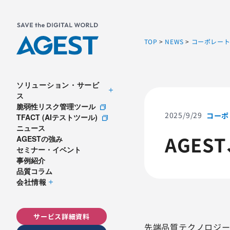
TOP
>
NEWS
>
コーポレー
ソリューション・サービ
ス
脆弱性リスク管理ツール
2025/9/29
コーポ
TFACT (AIテストツール)
ニュース
AGES
AGESTの強み
セミナー・イベント
事例紹介
品質コラム
会社情報
サービス詳細資料
先端品質テクノロジー