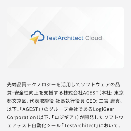
AGESTの強み
セミナー・イベント
事例紹介
品質コラム
会社情報
先端品質テクノロジーを活用してソフトウェアの品
サービス詳細資料
見積・お問い合わせ
質・安全性向上を支援する株式会社AGEST（本社: 東京
都文京区、代表取締役 社長執行役員 CEO: 二宮 康真、
サービスお問い合わせ専用番号
以下、「AGEST」）のグループ会社であるLogiGear
03-6865-4864
Corporation（以下、「ロジギア」）が開発したソフトウ
（平日9:30〜18:00）
ェアテスト自動化ツール「TestArchitect」において、
※その他のご連絡は
03-5333-1246