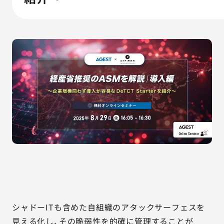
AGESTの強み
セミナー・イベント
事例紹介
品質コラム
会社情報
サービス詳細資料
見積・お問い合わせ
サービスお問い合わせ専用番号
03-6865-4864
シャドーITも含めた自組織のアタックサーフェスを
（平日9:30〜18:00）
※その他のご連絡は
03-5333-1246
見える化し、その脆弱性を的確に管理することが