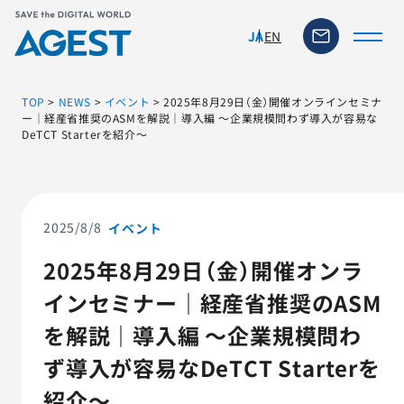
EN
JA
TOP
>
NEWS
>
イベント
>
2025年8月29日（金）開催オンラインセミナ
ー｜経産省推奨のASMを解説｜導入編 ～企業規模問わず導入が容易な
DeTCT Starterを紹介～
トップページ
ソリューション・サービス
2025/8/8
イベント
脆弱性リスク管理ツール
2025年8月29日（金）開催オンラ
インセミナー｜経産省推奨のASM
TFACT (AIテストツール)
を解説｜導入編 ～企業規模問わ
ニュース
ず導入が容易なDeTCT Starterを
紹介～