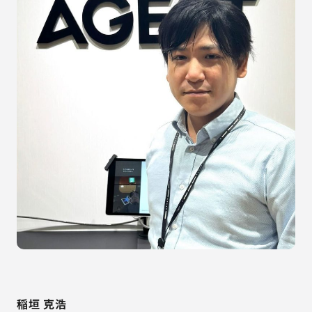
稲垣 克浩