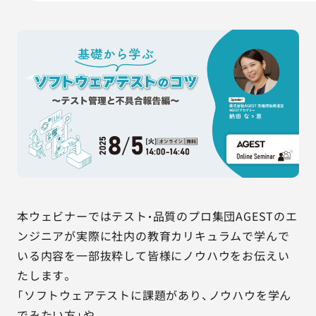
AGESTの強み
セミナー・イベント
事例紹介
品質コラム
会社情報
本ウェビナーではテスト・品質のプロ集団AGESTのエ
サービス詳細資料
見積・お問い合わせ
ンジニアが実際に社内の教育カリキュラムで学んで
いる内容を一部抜粋して皆様にノウハウをお伝えい
サービスお問い合わせ専用番号
03-6865-4864
たします。
（平日9:30〜18:00）
「ソフトウェアテストに課題があり、ノウハウを学ん
※その他のご連絡は
03-5333-1246
でみたい方」や