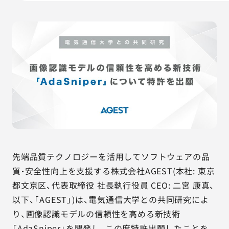
AGESTの強み
セミナー・イベント
事例紹介
品質コラム
会社情報
先端品質テクノロジーを活用してソフトウェアの品
サービス詳細資料
見積・お問い合わせ
質・安全性向上を支援する株式会社AGEST(本社: 東京
都文京区、代表取締役 社長執行役員 CEO: 二宮 康真、
サービスお問い合わせ専用番号
03-6865-4864
以下、「AGEST」)は、電気通信大学との共同研究によ
（平日9:30〜18:00）
り、画像認識モデルの信頼性を高める新技術
※その他のご連絡は
03-5333-1246
「AdaSniper」を開発し、この度特許出願したことを