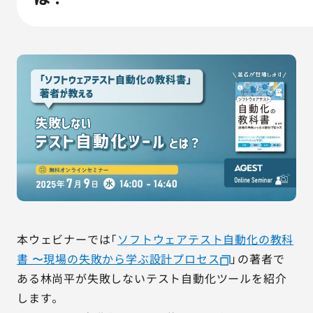
AGESTの強み
セミナー・イベント
事例紹介
品質コラム
会社情報
サービス詳細資料
見積・お問い合わせ
本ウェビナーでは「
ソフトウェアテスト自動化の教科
サービスお問い合わせ専用番号
書 〜現場の失敗から学ぶ設計プロセス
」の著者で
03-6865-4864
ある林尚平が失敗しないテスト自動化ツールを紹介
（平日9:30〜18:00）
します。
※その他のご連絡は
03-5333-1246